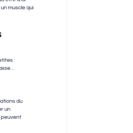
 un muscle qui 
s
tites :
lasse…
uations du
er un
ui peuvent