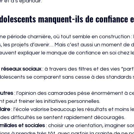
 et à s’épanouir.
dolescents manquent-ils de confiance e
e période charnière, où tout semble en construction : l’
es, les projets d’avenir… Mais c’est aussi un moment de 
peuvent expliquer le manque de confiance en soi chez l
 réseaux sociaux
 : à travers des filtres et des vies “par
adolescents se comparent sans cesse à des standards 
autres
 : l’opinion des camarades pèse énormément à cet
 peut freiner les initiatives personnelles.
aire
 : l’école valorise beaucoup les résultats et moins l
 des difficultés se sentent rapidement découragés.
iliales et sociales
 : choisir une orientation, imaginer s
ons à prendre très tôt, avec parfois la crainte de ne pa