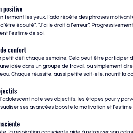
n positive
en fermant les yeux, l’ado répète des phrases motivantes
d’être écouté”, “J’ai le droit à l’erreur”. Progressivement
nt l’estime de soi.
 de confort
r un petit défi chaque semaine. Cela peut être participe
une idée dans un groupe de travail, ou simplement dire
au. Chaque réussite, aussi petite soit-elle, nourrit la c
jectifs
l’adolescent note ses objectifs, les étapes pour y parve
isualiser ses avancées booste la motivation et l’estime
onsciente
e, la respiration consciente aide à retrouver son calme