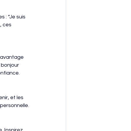
 : “Je suis 
, ces 
r davantage
 bonjour
onfiance.
nir, et les
 personnelle.
. Inspirez