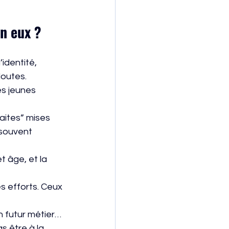
n eux ?
identité,
doutes.
es jeunes
faites” mises 
souvent 
 âge, et la 
es efforts. Ceux 
on futur métier… 
s être à la 