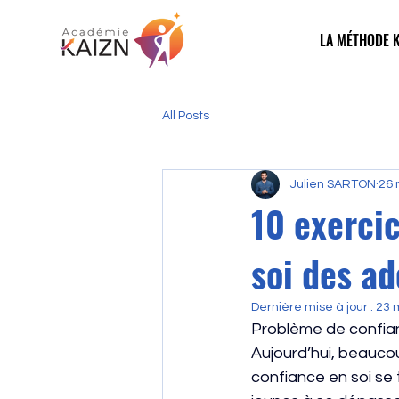
LA MÉTHODE K
All Posts
Julien SARTON
26 
10 exercic
soi des a
Dernière mise à jour :
23 
Problème de confia
Aujourd’hui, beauco
confiance en soi se t