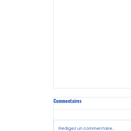
Exercices développement
Commentaires
personnel pour les adolescents :
pourquoi c’est important
Manque de concentration,
difficultés d’attention, stress…
Rédigez un commentaire...