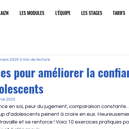
AIZN
LES MODULES
L'ÉQUIPE
LES STAGES
TARIFS
mars 2025
3 min de lecture
es pour améliorer la confia
dolescents
mai 2025
nce en soi, peur du jugement, comparaison constante
up d’adolescents peinent à croire en eux. Heureusement
ravaille et se renforce ! Voici 10 exercices pratiques po