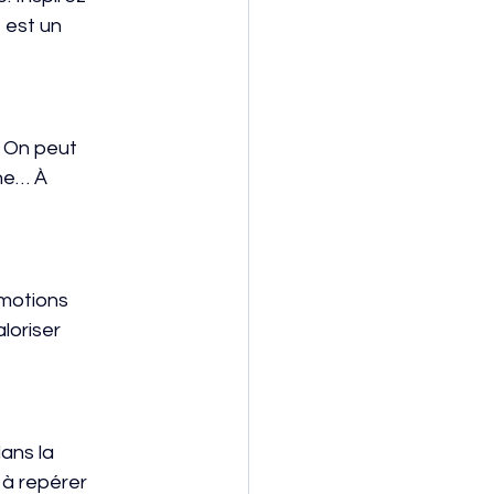
 est un
. On peut
nne… À
émotions
loriser
dans la
 à repérer