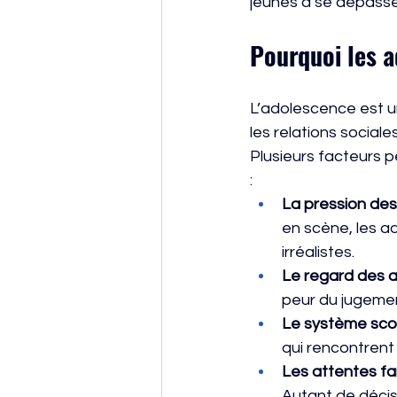
jeunes à se dépasser
Pourquoi les a
L’adolescence est un
les relations social
Plusieurs facteurs 
:
La pression des
en scène, les 
irréalistes.
Le regard des 
peur du jugement
Le système scol
qui rencontrent
Les attentes fam
Autant de décisi