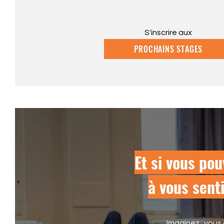
S'inscrire aux
PROCHAINS STAGES
Et si vous pou
à vous sent
Imaginez : vous