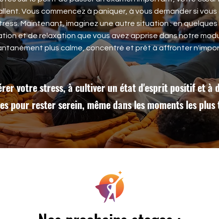
llent. Vous commencez à paniquer, à vous demander si vous al
tress. Maintenant, imaginez une autre situation : en quelque
ation et de relaxation que vous avez apprise dans notre mod
antanément plus calme, concentré et prêt à affronter n'import
er votre stress, à cultiver un état d'esprit positif et à
es pour rester serein, même dans les moments les plus 