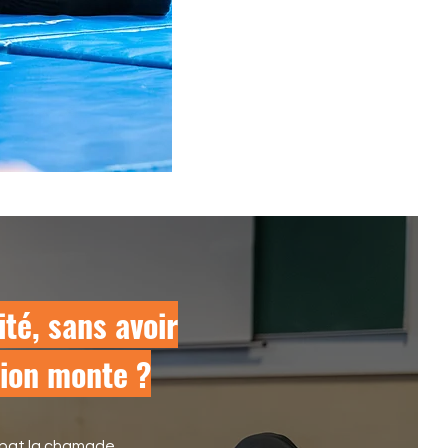
ité, sans avoir
sion monte ?
r bat la chamade