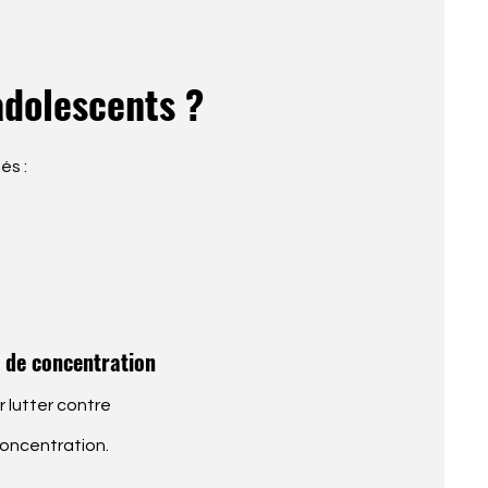
adolescents ?
és :
2
 de concentration
r lutter contre
 concentration.